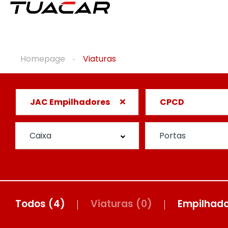
Homepage
Viaturas
JAC Empilhadores
CPCD
Todos
(4)
Viaturas
(0)
Empilhad