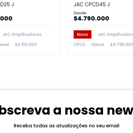
D25 J
JAC CPCD45 J
.000
$4.790.000
JAC Empilhadores
Novo
JAC Empilhador
iesel
$3.150.000
CPCD
Diesel
$4.790.00
bscreva a nossa new
Receba todas as atualizações no seu email