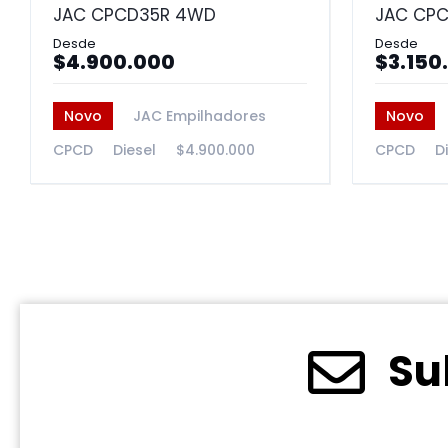
JAC CPCD35R 4WD
JAC CPC
$4.900.000
$3.150
Novo
JAC Empilhadores
Novo
CPCD
Diesel
$4.900.000
CPCD
D
Su