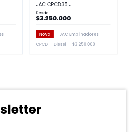
JAC CPCD35 J
$3.250.000
es
Novo
JAC Empilhadores
0
CPCD
Diesel
$3.250.000
sletter