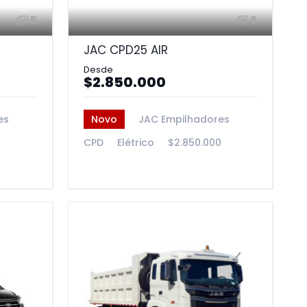
5
6
JAC CPD25 AIR
$2.850.000
es
Novo
JAC Empilhadores
0
CPD
Elétrico
$2.850.000