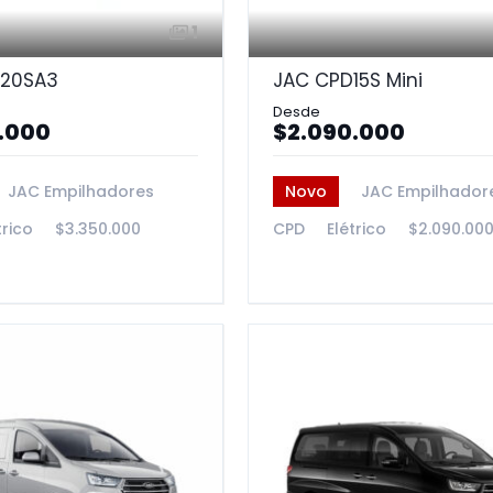
1
20SA3
JAC CPD15S Mini
.000
$2.090.000
JAC Empilhadores
Novo
JAC Empilhador
trico
$3.350.000
CPD
Elétrico
$2.090.00