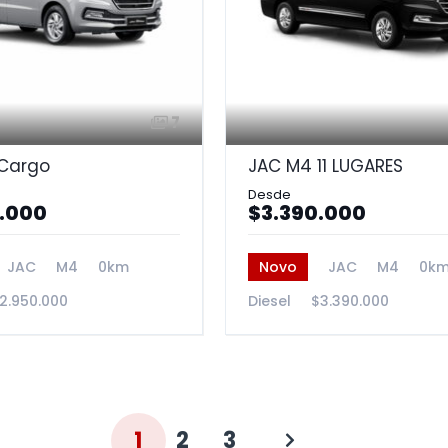
7
Cargo
JAC M4 11 LUGARES
.000
$3.390.000
JAC
M4
0km
Novo
JAC
M4
0k
2.950.000
Diesel
$3.390.000
1
2
3