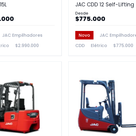
15L
JAC CDD 12 Self-Lifting
.000
$775.000
JAC Empilhadores
Novo
JAC Empilhador
trico
$2.990.000
CDD
Elétrico
$775.000