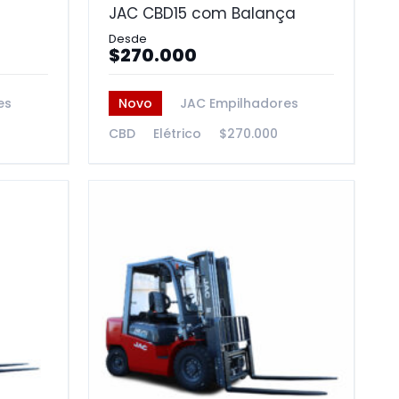
JAC CBD15 com Balança
$270.000
es
Novo
JAC Empilhadores
CBD
Elétrico
$270.000