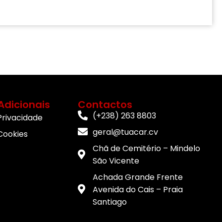
Adicionais
Contactos
(+238) 263 8803
 Privacidade
geral@tuacar.cv
 Cookies
Chã de Cemitério – Mindelo
São Vicente
Achada Grande Frente
Avenida do Cais – Praia
Santiago