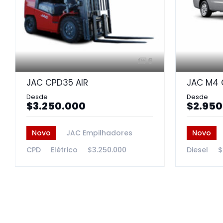
6
JAC CPD35 AIR
JAC M4 
$3.250.000
$2.950
Novo
JAC Empilhadores
Novo
CPD
Elétrico
$3.250.000
Diesel
$