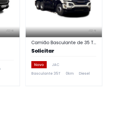
5
3
Camião Basculante de 35 Toneladas
Solicitar
Novo
JAC
m
Basculante 35T
0km
Diesel