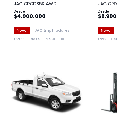
JAC CPCD35R 4WD
JAC CPD
$4.900.000
$2.990
Novo
JAC Empilhadores
Novo
CPCD
Diesel
$4.900.000
CPD
Elé