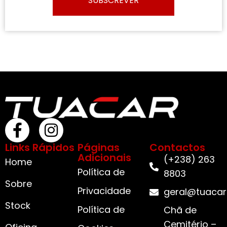
SUBSCREVER
Links Rápidos
Páginas
Contactos
Adicionais
(+238) 263
Home
Política de
8803
Sobre
Privacidade
geral@tuacar
Stock
Política de
Chã de
Cemitério –