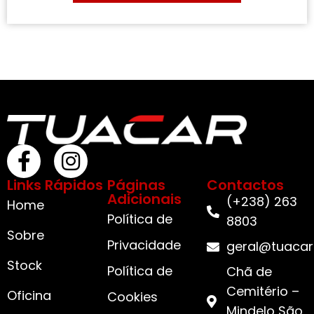
Links Rápidos
Páginas
Contactos
Adicionais
(+238) 263
Home
Política de
8803
Sobre
Privacidade
geral@tuacar
Stock
Política de
Chã de
Cemitério –
Oficina
Cookies
Mindelo São