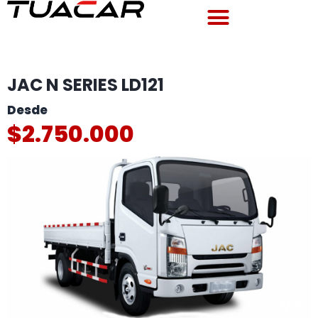
JAC N SERIES LD121
$2.750.000
1
/
2