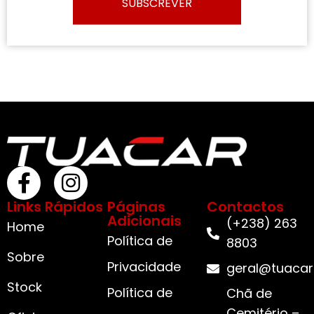
SUBSCREVER
Links Rápidos
Páginas
Contactos
Adicionais
(+238) 263
Home
Política de
8803
Sobre
Privacidade
geral@tuacar
Stock
Política de
Chã de
Cemitério –