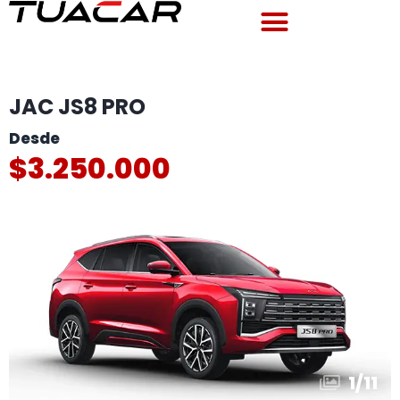
JAC JS8 PRO
$3.250.000
1
/
11