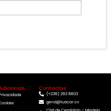
Adicionais
Contactos
(+238) 263 8803
 Privacidade
geral@tuacar.cv
 Cookies
Chã de Cemitério – Mindelo