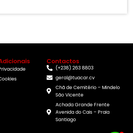
Adicionais
Contactos
(+238) 263 8803
 Privacidade
geral@tuacar.cv
 Cookies
Chã de Cemitério – Mindelo
São Vicente
Achada Grande Frente
Avenida do Cais – Praia
Santiago