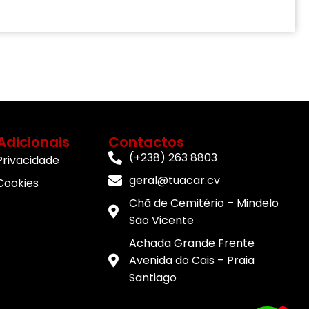
Adicionais
Contactos
(+238) 263 8803
 Privacidade
geral@tuacar.cv
 Cookies
Chã de Cemitério – Mindelo
São Vicente
Achada Grande Frente
Avenida do Cais – Praia
Santiago