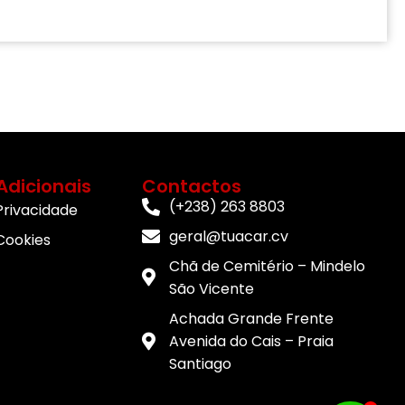
Adicionais
Contactos
(+238) 263 8803
 Privacidade
geral@tuacar.cv
 Cookies
Chã de Cemitério – Mindelo
São Vicente
Achada Grande Frente
Avenida do Cais – Praia
Santiago